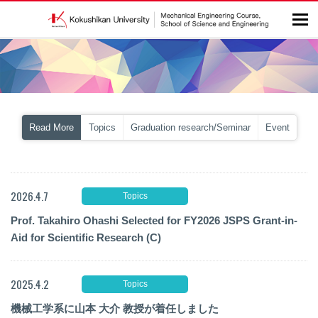
Read More
Topics
Graduation research/Seminar
Event
2026.4.7
Topics
Prof. Takahiro Ohashi Selected for FY2026 JSPS Grant-in-
Aid for Scientific Research (C)
2025.4.2
Topics
機械工学系に山本 大介 教授が着任しました