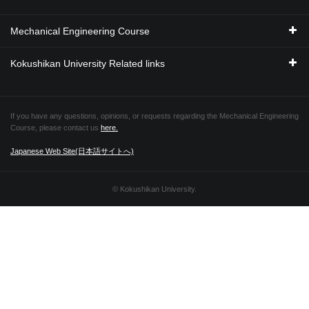
Mechanical Engineering Course
Kokushikan University Related links
If you have any questions, opinions, or requests regarding the Mechanical Engineering
Course, please contact us
here.
Japanese Web Site(日本語サイトへ)
© Kokushikan University.